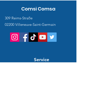
Comsi Comsa
309 Reims-Straße
02200 Villeneuve-Saint-Germain
Service
client
Support en ligne
24/7
HILFE UND INFORMATIONEN