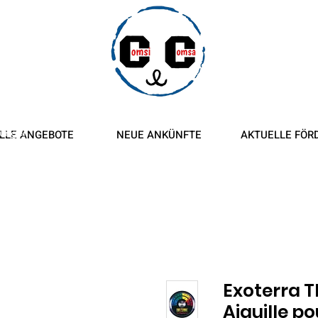
ngen und
tungen
LLE ANGEBOTE
NEUE ANKÜNFTE
AKTUELLE FÖR
Exoterra 
Aiguille po