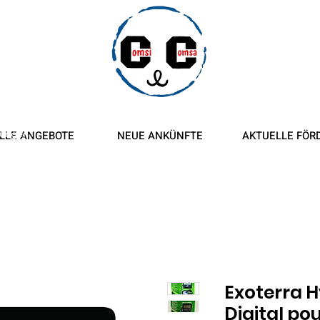
ngen und
tungen
LLE ANGEBOTE
NEUE ANKÜNFTE
AKTUELLE FÖR
Exoterra 
Digital pou