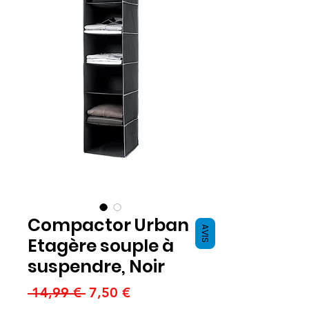
Compactor Urban
AVIS
Etagère souple à
suspendre, Noir
Standardpreis
Sale-
 14,99 € 
7,50 €