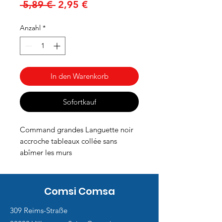
Standardpreis
Sale-
 5,89 € 
2,95 €
Preis
Anzahl
*
In den Warenkorb
Sofortkauf
Command grandes Languette noir
accroche tableaux collée sans
abîmer les murs
Comsi Comsa
309 Reims-Straße