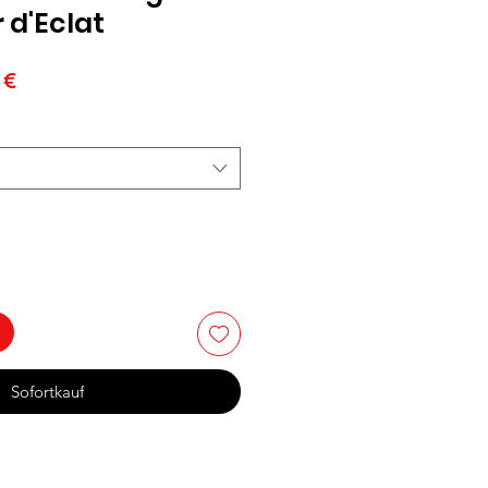
 d'Eclat
ardpreis
Sale-
 €
Preis
Sofortkauf