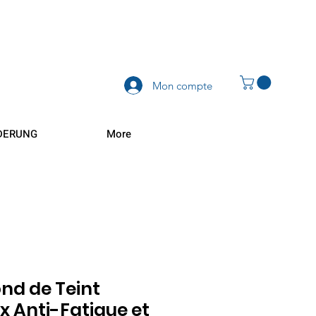
Mon compte
DERUNG
More
ond de Teint
x Anti-Fatigue et