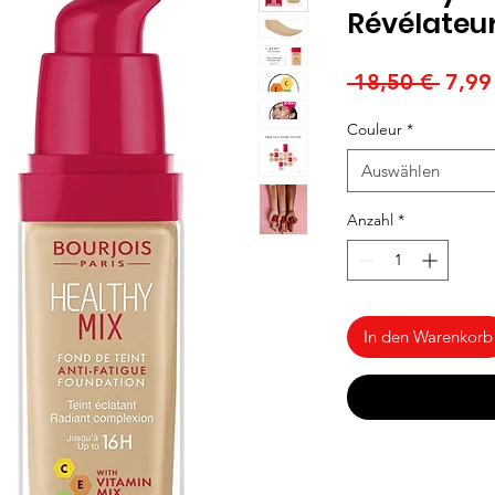
Révélateur
Stand
 18,50 € 
7,99
Couleur
*
Auswählen
Anzahl
*
In den Warenkorb