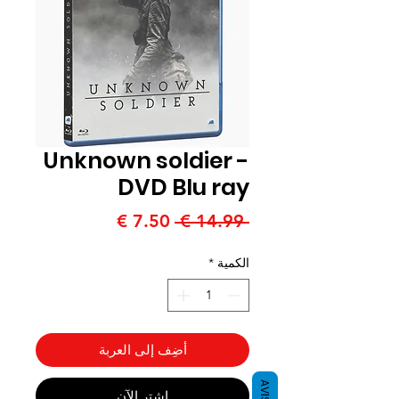
Unknown soldier -
DVD Blu ray
سعر
سعر
 ‏14.99 € 
عادي
البيع
الكمية
*
أضِف إلى العربة
AVIS
اشترِ الآن