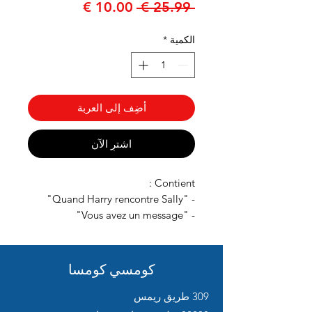
سعر
سعر
 ‏25.99 € 
عادي
البيع
الكمية
*
أضِف إلى العربة
اشترِ الآن
Contient :
- "Quand Harry rencontre Sally"
- "Vous avez un message"
كومسي كومسا
309 طريق ريمس