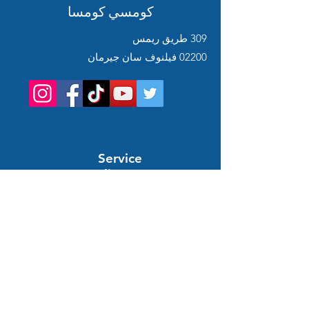
كومسي كومسا
309 طريق ريمس
02200 فيلنوف سان جيرمان
Service
client
Support en ligne
24/7
المساعدة والمعلومات