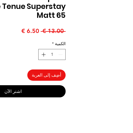
 Tenue Superstay
Matt 65
سعر
سعر
 ‏13.00 € 
عادي
البيع
الكمية
*
أضِف إلى العربة
اشترِ الآن