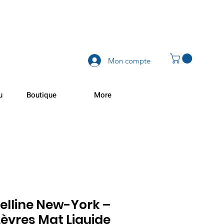
Mon compte
u
Boutique
More
lline New-York –
èvres Mat Liquide