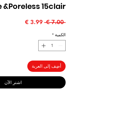
 &Poreless 15clair
سعر
سعر
 ‏7.00 € 
عادي
البيع
الكمية
*
أضِف إلى العربة
اشترِ الآن