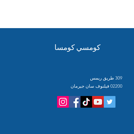
كومسي كومسا
309 طريق ريمس
02200 فيلنوف سان جيرمان