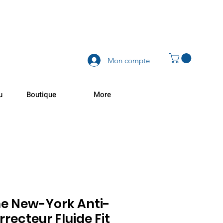
Mon compte
u
Boutique
More
ne New-York Anti-
recteur Fluide Fit