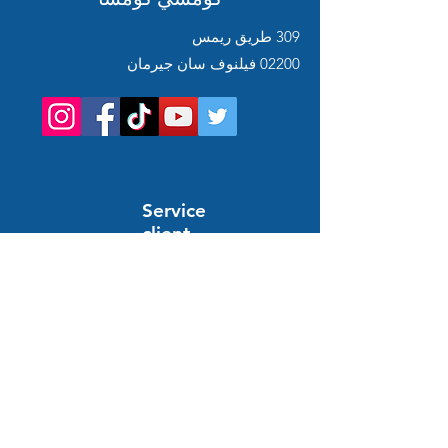
309 طريق ريمس
02200 فيلنوف سان جيرمان
Service
client
Support en ligne
24/7
المساعدة والمعلومات