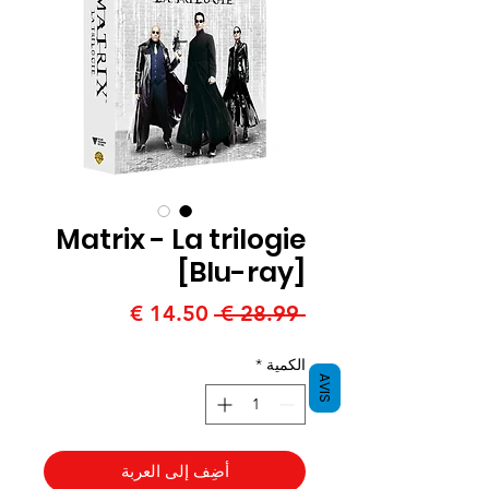
Matrix - La trilogie
[Blu-ray]
سعر
سعر
 ‏28.99 € 
عادي
البيع
الكمية
*
AVIS
أضِف إلى العربة