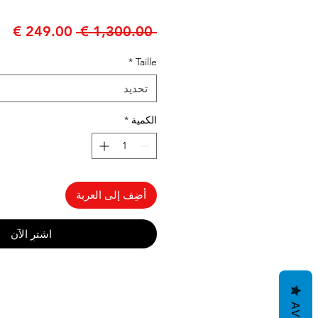
سعر
سع
 ‏1,300.00 € 
عادي
الب
*
Taille
تحديد
الكمية
*
أضِف إلى العربة
اشترِ الآن
AVIS