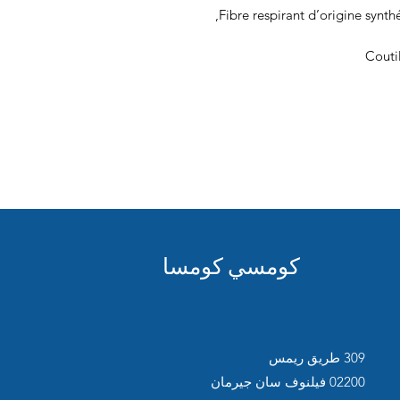
Fibre respirant d’origine synthé
Coutil
كومسي كومسا
309 طريق ريمس
02200 فيلنوف سان جيرمان