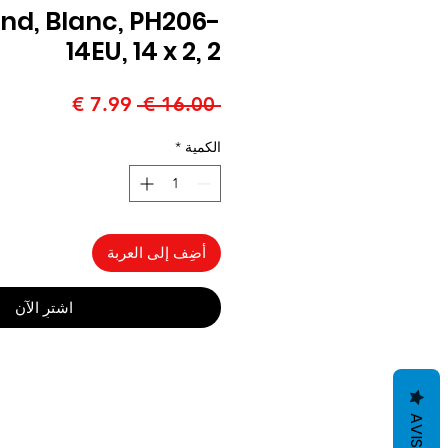
, Blanc, PH206-
14EU, 14 x 2, 2
سعر
سعر
 ‏16.00 € 
عادي
البيع
الكمية
*
أضِف إلى العربة
اشترِ الآن
AVIS