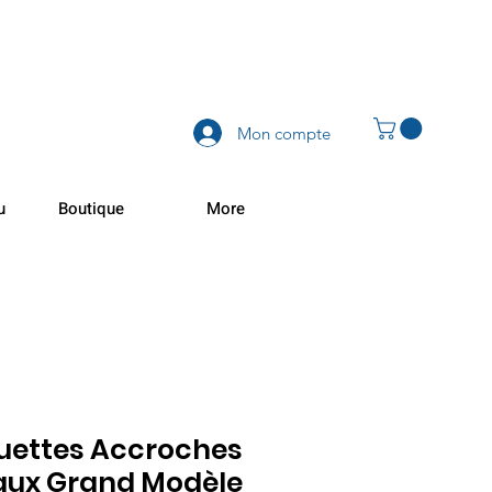
Mon compte
u
Boutique
More
uettes Accroches
aux Grand Modèle