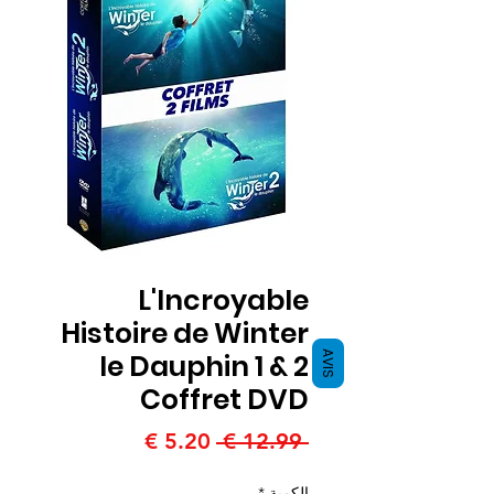
L'Incroyable
Histoire de Winter
le Dauphin 1 & 2
AVIS
Coffret DVD
سعر
سعر
 ‏12.99 € 
عادي
البيع
الكمية
*