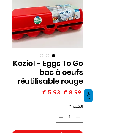
Koziol - Eggs To Go
bac à oeufs
réutilisable rouge
سعر
سعر
 ‏8.99 € 
AVIS
عادي
البيع
الكمية
*