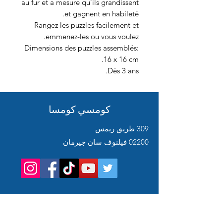
au fur et a mesure qu’ils grandissent
et gagnent en habileté.
Rangez les puzzles facilement et
emmenez-les ou vous voulez.
Dimensions des puzzles assemblés:
16 x 16 cm.
Dès 3 ans.
كومسي كومسا
309 طريق ريمس
02200 فيلنوف سان جيرمان
Service