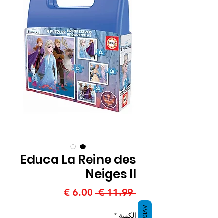
Educa La Reine des
Neiges II
سعر
سعر
 ‏11.99 € 
عادي
البيع
AVIS
الكمية
*