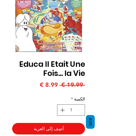
Educa Il Etait Une
Fois... la Vie
سعر
سعر
 ‏19.99 € 
عادي
البيع
الكمية
*
AVIS
أضِف إلى العربة