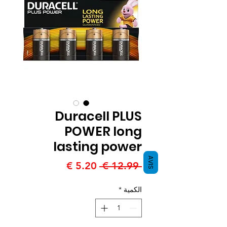
Duracell PLUS
POWER long
lasting power
AVIS
سعر
سعر
 ‏12.99 € 
عادي
البيع
الكمية
*