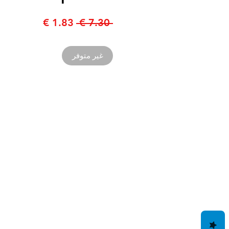
سعر
سعر
 ‏7.30 € 
عادي
البيع
غير متوفر