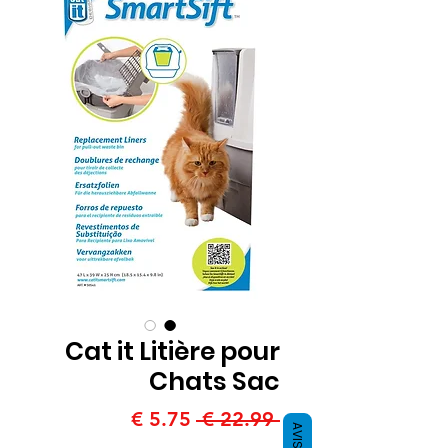
Cat it Litière pour
Chats Sac
سعر
سعر
 ‏22.99 € 
AVIS
عادي
البيع