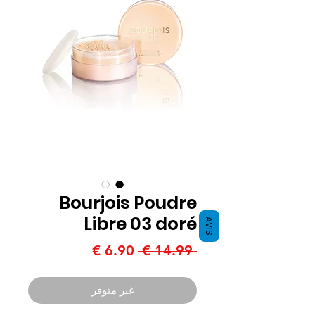
Bourjois Poudre
Libre 03 doré
AVIS
سعر
سعر
 ‏14.99 € 
عادي
البيع
غير متوفر