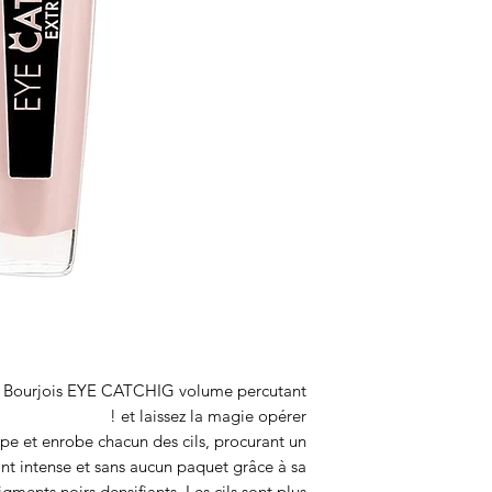
a Bourjois EYE CATCHIG volume percutant
et laissez la magie opérer !
ape et enrobe chacun des cils, procurant un
nt intense et sans aucun paquet grâce à sa
gments noirs densifiants. Les cils sont plus