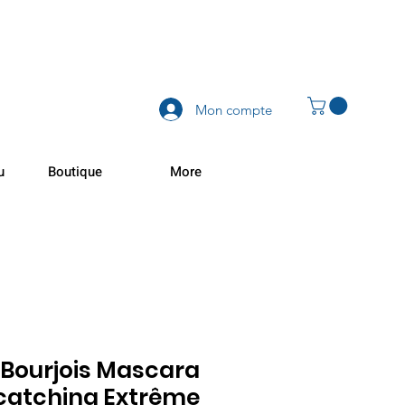
Mon compte
u
Boutique
More
Bourjois Mascara
catching Extrême