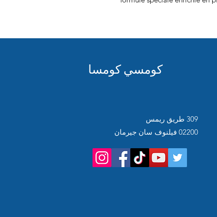
كومسي كومسا
309 طريق ريمس
02200 فيلنوف سان جيرمان