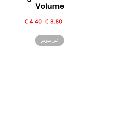
Volume
سعر
سعر
 ‏8.80 € 
عادي
البيع
غير متوفر