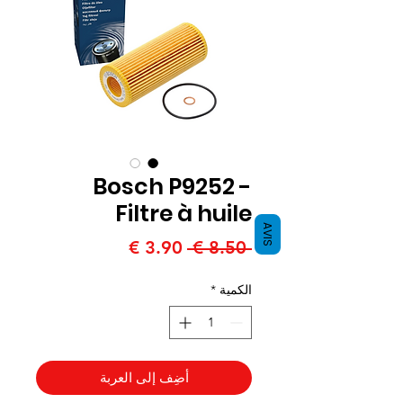
Bosch P9252 -
Filtre à huile
AVIS
سعر
سعر
 ‏8.50 € 
عادي
البيع
الكمية
*
أضِف إلى العربة