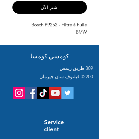
اشترِ الآن
Bosch P9252 - Filtre à huile
BMW
كومسي كومسا
309 طريق ريمس
02200 فيلنوف سان جيرمان
Service
client