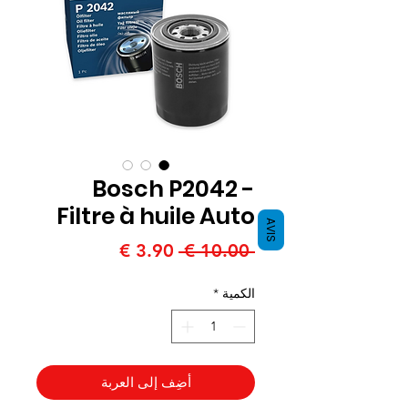
Bosch P2042 -
Filtre à huile Auto
AVIS
سعر
سعر
 ‏10.00 € 
عادي
البيع
الكمية
*
أضِف إلى العربة