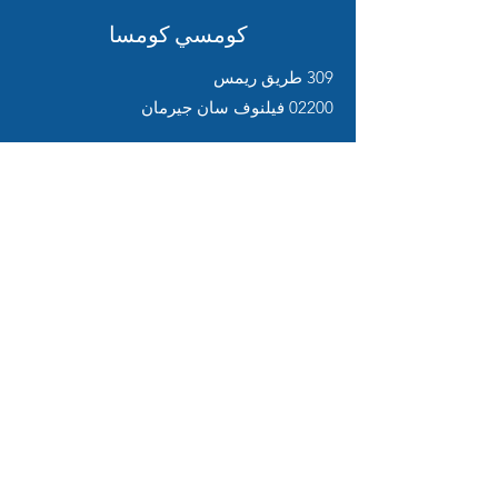
كومسي كومسا
309 طريق ريمس
02200 فيلنوف سان جيرمان
Service
client
Support en ligne
24/7
المساعدة والمعلومات